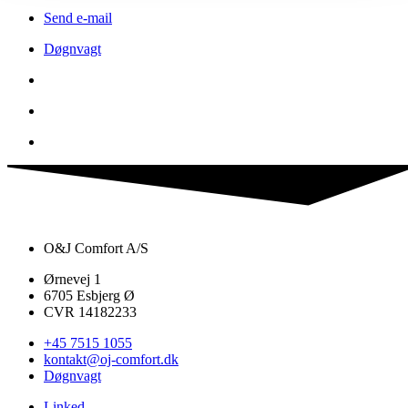
Send e-mail
Døgnvagt
O&J Comfort A/S
Ørnevej 1
6705 Esbjerg Ø
CVR 14182233
+45 7515 1055
kontakt@oj-comfort.dk
Døgnvagt
Linked