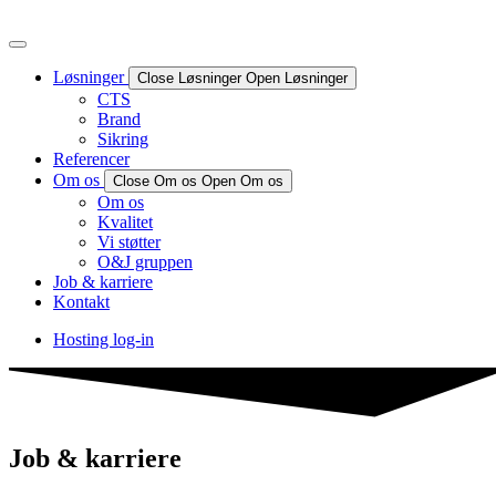
Videre
til
indhold
Løsninger
Close Løsninger
Open Løsninger
CTS
Brand
Sikring
Referencer
Om os
Close Om os
Open Om os
Om os
Kvalitet
Vi støtter
O&J gruppen
Job & karriere
Kontakt
Hosting log-in
Job & karriere